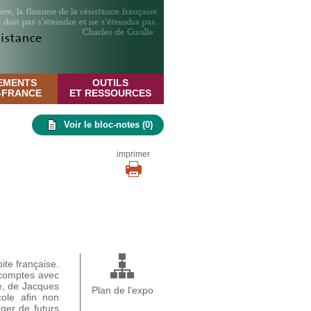
EMENTS
OUTILS
E-FRANCE
ET RESSOURCES
Voir le bloc-notes (
0
)
imprimer
ite française.
 comptes avec
ue, de Jacques
Plan de l'expo
ole afin non
ger de futurs