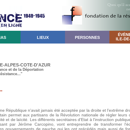
ÉVÈN
IAS
LIEUX
PERSONNES
ILE-D
CE-ALPES-COTE-D'AZUR
ance et de la Déportation
Résistance..."
"
me République n'avait jamais été acceptée par la droite et l'extrême dro
tain permet aux partisans de la Révolution nationale de régler leurs
é et de laïcité. Les différents secrétaires d'Etat à l'instruction publiq
ant par Jérôme Carcopino, vont entreprendre de transformer l'éc
es gouvernements de gauche qui les ont précédés mais aussi de for