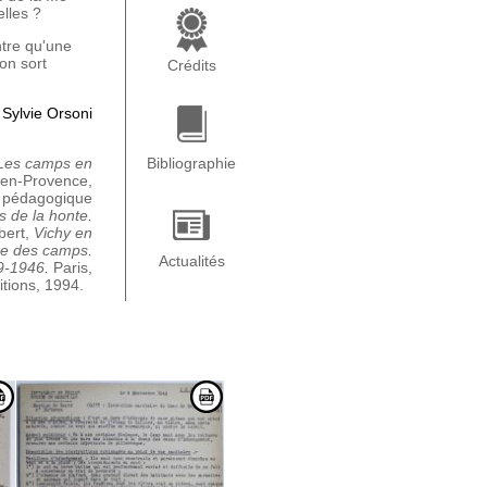
elles ?
tre qu'une
on sort
Crédits
 Sylvie Orsoni
Les camps en
Bibliographie
-en-Provence,
r pédagogique
 de la honte.
bert,
Vichy en
e des camps.
Actualités
9-1946.
Paris,
tions, 1994.