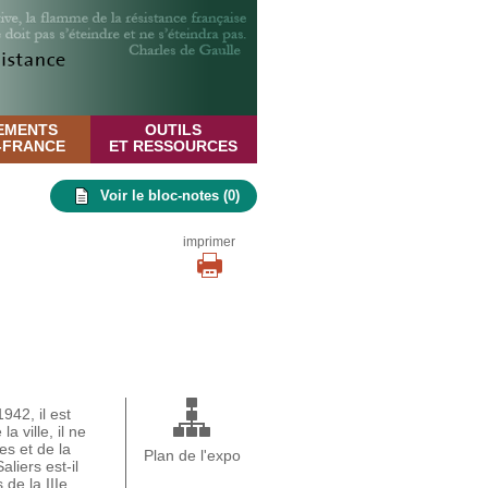
EMENTS
OUTILS
E-FRANCE
ET RESSOURCES
Voir le bloc-notes (
0
)
imprimer
942, il est
 ville, il ne
es et de la
Plan de l'expo
liers est-il
de la IIIe