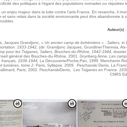
cificité des politiques à l'égard des populations nomades ou réputées t
njeu majeur dans la lutte contre l'anti-France. En revanche, il mon
e et sans relais dans la société environnante peut être abandonnée à s
roubles.
Auteur(s) :
is, Jacques Grandjonc, «
Un ancien camp de bohémiens » : Saliers,
in
portation. 1933-1942,
(dir. Grandjonc Jacques, GrundtnerTheresia, Aix
mp pour les Tsiganes, Saliers, Bouches-du-Rhône, 1942-1944,
dossie
onseil général des Bouches-du-Rhône, 2001.
Grynberg Anne,
Les camps
s français, 1939-1944,
La Découverte/Poche,Pari, 1999.
Mencherini Ro
t lumières, tome 2.
Paris, Syllepse, 2009.
Peschanski Denis,
La Franc
allimard, Paris, 2002.
PeschanskiDenis,
Les Tsiganes en France. 193
CNRS Edi