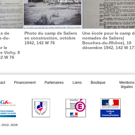
ns de
Photo du camp de Saliers
Une école pour le camp d
s-du-
en construction, octobre
nomades de Saliers(
1942, 142 W 76
Bouches-du-Rhône), 10
r le
décembre 1942, 142 W 17
 Vichy, 8
42 W 76
act
Financement
Partenaires
Liens
Boutique
Mentions
légales
- 2010- 2026