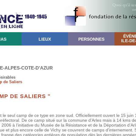
ÉVÈN
IAS
LIEUX
PERSONNES
ILE-D
CE-ALPES-COTE-D'AZUR
ésirables
p de Saliers
MP DE SALIERS "
e seul camp de ce type en zone sud. Officiellement ouvert le 15 juin 1
réfectoral. De ce camp situé sur la commune d'Arles mais à 14 kms de la
2006 à l’initiative du Musée de la Résistance et de la Déportation d’Arl
ue et plus encore celle de Vichy se couvrent de camps d'internement. Sa
 frappe des catégories entières de population dès les dernières années 